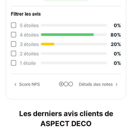
Filtrer les avis
Détai
5 étoiles
0%
Rela
4 étoiles
80%
Cons
3 étoiles
20%
Qual
2 étoiles
0%
Suiv
1 étoile
0%
Rapp
Score NPS
Détails des notes
Rec
Les derniers avis clients de
ASPECT DECO